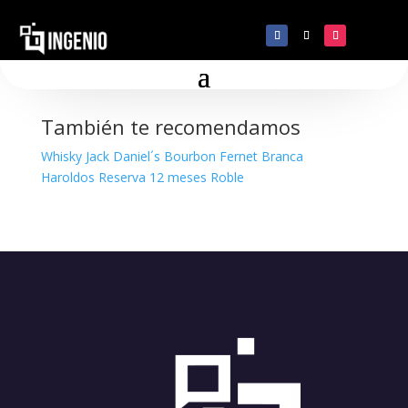
Santa Julia Chardonay
También te recomendamos
Whisky Jack Daniel´s Bourbon
Fernet Branca
Haroldos Reserva 12 meses Roble